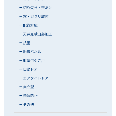
切り欠き・穴あけ
窓・ガラリ取付
配管対応
天井点検口部加工
抗菌
脱着パネル
躯体付引き戸
自動ドア
エアタイトドア
自立型
飛沫防止
その他