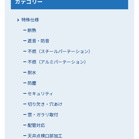
カテゴリー
特殊仕様
断熱
遮音・防音
不燃（スチールパーテーション）
不燃（アルミパーテーション）
耐水
防塵
セキュリティ
切り欠き・穴あけ
窓・ガラリ取付
配管対応
天井点検口部加工