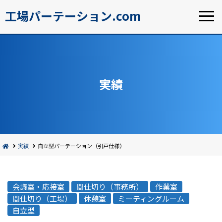
工場パーテーション.com
実績
実績
自立型パーテーション（引戸仕様）
会議室・応接室
間仕切り（事務所）
作業室
間仕切り（工場）
休憩室
ミーティングルーム
自立型