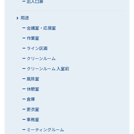
出入口扉
用途
会議室・応接室
作業室
ライン区画
クリーンルーム
クリーンルーム 入室前
風除室
休憩室
倉庫
更衣室
事務室
ミーティングルーム