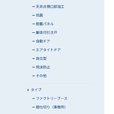
天井点検口部加工
抗菌
脱着パネル
躯体付引き戸
自動ドア
エアタイトドア
自立型
飛沫防止
その他
タイプ
ファクトリーブース
間仕切り（事務所）