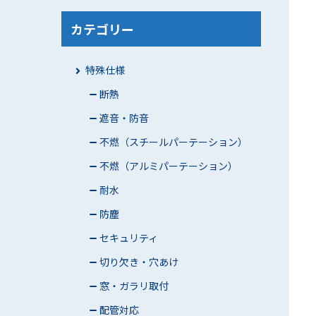
カテゴリー
特殊仕様
断熱
遮音・防音
不燃（スチールパーテーション）
不燃（アルミパーテーション）
耐水
防塵
セキュリティ
切り欠き・穴あけ
窓・ガラリ取付
配管対応