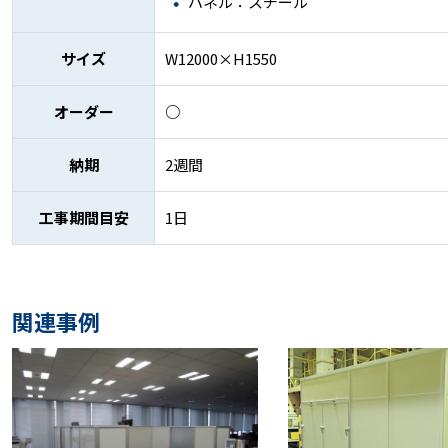
パネル：スチール
サイズ
W12000×H1550
オーダー
○
納期
2週間
工事期間目安
1日
関連事例