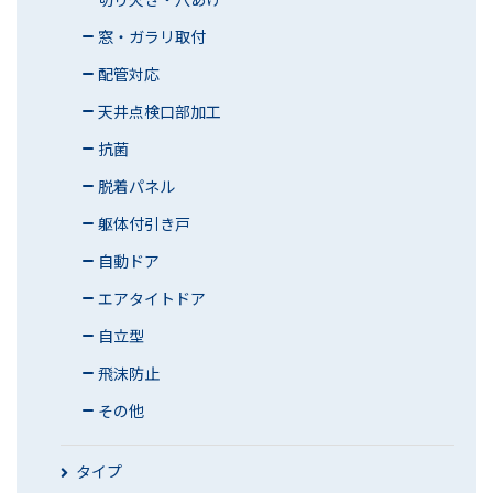
窓・ガラリ取付
配管対応
天井点検口部加工
抗菌
脱着パネル
躯体付引き戸
自動ドア
エアタイトドア
自立型
飛沫防止
その他
タイプ